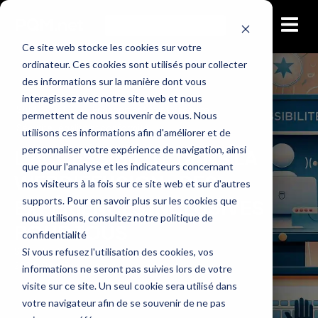
Ce site web stocke les cookies sur votre
ordinateur. Ces cookies sont utilisés pour collecter
des informations sur la manière dont vous
interagissez avec notre site web et nous
StudioCast
Engagement et interactivité
permettent de nous souvenir de vous. Nous
Sécurité, légalité et conformité
utilisons ces informations afin d'améliorer et de
personnaliser votre expérience de navigation, ainsi
L'ACCESSIBILITÉ DANS LA
que pour l'analyse et les indicateurs concernant
WEBDIFFUSION : DES
nos visiteurs à la fois sur ce site web et sur d'autres
supports. Pour en savoir plus sur les cookies que
EXPÉRIENCES INCLUSIVES
nous utilisons, consultez notre politique de
POUR TOUS
confidentialité
Si vous refusez l'utilisation des cookies, vos
Simon Fortin
2024-02-09
informations ne seront pas suivies lors de votre
visite sur ce site. Un seul cookie sera utilisé dans
votre navigateur afin de se souvenir de ne pas