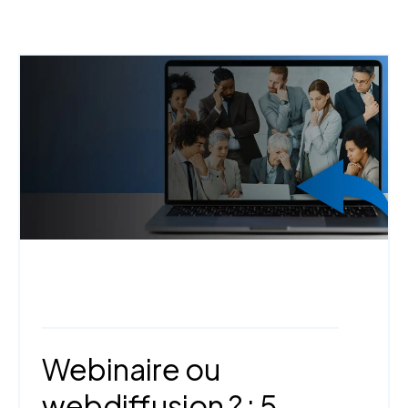
Webinaire,
Webdiffusion,
Le saviez-
vous?,
Trucs et astuces
Webinaire ou
webdiffusion ? : 5