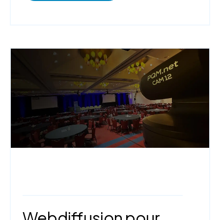
Webdiffusion,
StudioCast,
Technologies
et outils
Webdiffusion pour